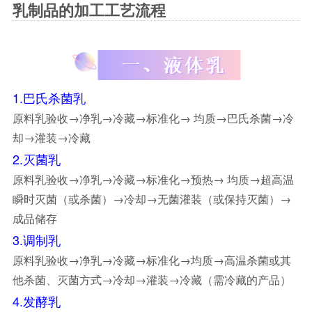
乳制品的加工工艺流程
1.巴氏杀菌乳
原料乳验收→净乳→冷藏→标准化→ 均质→巴氏杀菌→冷
却→灌装→冷藏
2.灭菌乳
原料乳验收→净乳→冷藏→标准化→预热→ 均质→超高温
瞬时灭菌（或杀菌）→冷却→无菌灌装（或保持灭菌）→
成品储存
3.调制乳
原料乳验收→净乳→冷藏→标准化→均质→高温杀菌或其
他杀菌、灭菌方式→冷却→灌装→冷藏（需冷藏的产品）
4.发酵乳