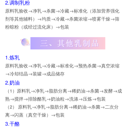
2.调制乳粉
原料乳验收→净乳→杀菌→冷藏→标准化（添加营养强化
剂等其他辅料）→均质→冷藏→杀菌浓缩→喷雾干燥→筛
粉晾粉（或经过流化床）→包装
1.炼乳
原料乳验收→净乳→冷藏→标准化→预热杀菌→真空浓缩
→冷却结晶→装罐→成品储存
2.奶油
（1）原料乳→净乳→脂肪分离→稀奶油→杀菌→发酵→成
熟→搅拌→排除酪乳→奶油粒→洗涤→压炼→包装
（2） 原料乳→净乳→脂肪分离→稀奶油→杀菌→二次分
离→闪蒸（真空干燥）→包装
3.干酪