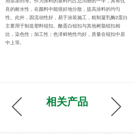
用添加剂等。作为涂料的基料约占总消费的一半，具有优
良的
耐水性
，在颜料中能很好地分散，提高涂料的均匀
性。此外，因流动性好，易于涂装施工，粗制
凝乳酶
2蛋白
主要用于制造塑料钮扣。酪蛋白钮扣与其他树脂钮扣相
比，染色性；加工性；色泽鲜艳性均好，质量在钮扣中居
中上等。
相关产品

