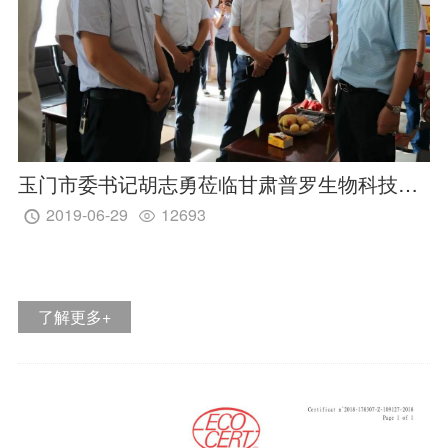
玉门市委书记胡志勇莅临甘肃普罗生物科技有限公司调研指导工作
2019-06-29
12693


关于牛奶的小知识
2022-11-23
12267


了解更多+
了解更多 +