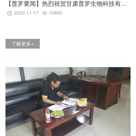
【普罗要闻】热烈祝贺甘肃普罗生物科技有限公司 入选国家工业和信息化部第二批专精特新“小巨人”企业名单
2020-11-17
10850


科普：婴配粉、特配粉、调制乳粉与固体饮料的区别
2023-03-07
9164


科普：婴配粉、特配粉、调制乳粉与固体饮料的区别
了解更多+
了解更多 +
稀奶油、奶油和无水奶油